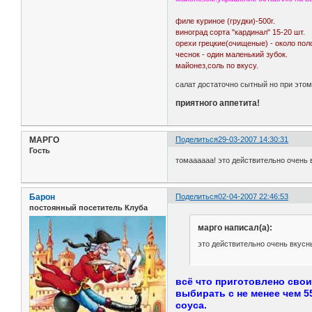
филе куриное (грудки)-500г.
виноград сорта "кардинал" 15-20 шт.
орехи грецкие(очищеные) - около пол
чеснок - один маленький зубок.
майонез,соль по вкусу.
салат достаточно сытный но при этом
приятного аппетита!
МАРГО
Поделиться
29-03-2007 14:30:31
Гость
томаааааа! это действительно очень в
Барон
Поделиться
02-04-2007 22:46:53
постоянный посетитель Клуба
марго написал(а):
это действительно очень вкусны
всё что приготовлено сво
выбирать с не менее чем 
соуса.