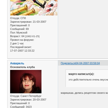
Откуда:
СПб
Зарегистрирован
: 21-03-2007
Приглашений:
0
Сообщений:
69
Пол:
Мужской
Возраст:
64
[1962-01-25]
Провел на форуме:
2 дня 1 час
Последний визит:
17-07-2007 12:33:22
Акварель
Поделиться
04-04-2007 03:59:04
Основатель клуба
марго написал(а):
это действительно очень вкусны
маришкаа..делись рецептом своего ма
Откуда:
Санкт-Петербург
Зарегистрирован
: 20-03-2007
Приглашений:
0
Сообщений:
3423