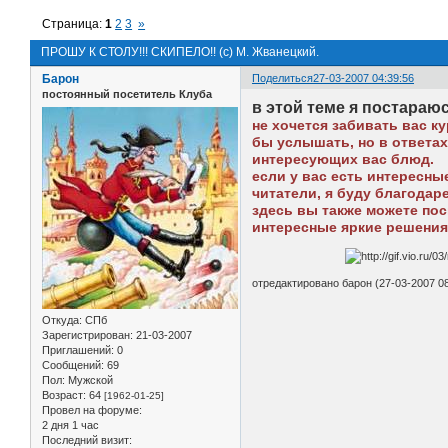
Страница:
1
2
3
»
ПРОШУ К СТОЛУ!!! СКИПЕЛО!! (с) М. Жванецкий.
Барон
Поделиться
27-03-2007 04:39:56
постоянный посетитель Клуба
в этой теме я постараю
не хочется забивать вас к
бы услышать, но в ответа
интересующих вас блюд.
если у вас есть интересны
читатели, я буду благодаре
здесь вы также можете по
интересные яркие решения,
отредактировано барон (27-03-2007 08
Откуда:
СПб
Зарегистрирован
: 21-03-2007
Приглашений:
0
Сообщений:
69
Пол:
Мужской
Возраст:
64
[1962-01-25]
Провел на форуме:
2 дня 1 час
Последний визит: