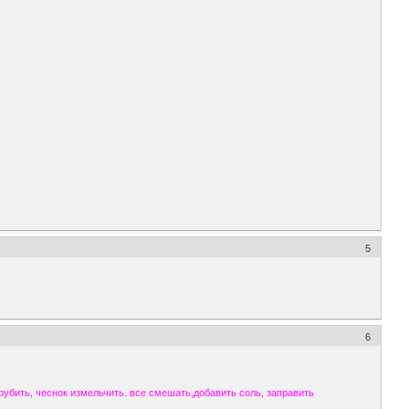
5
6
зрубить, чеснок измельчить. все смешать,добавить соль, заправить