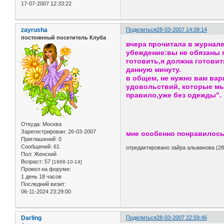
17-07-2007 12:33:22
zayrusha
Поделиться
28-03-2007 14:09:14
постоянный посетитель Клуба
вчера прочитала в журнале
убеждение:вы не обязаны г
готовить,я должна готовит
данную минуту.
в общем, не нужно вам вари
удовольствий, которые мы
правило,уже без одежды".
Откуда:
Москва
Зарегистрирован
: 26-03-2007
мне особенно понравилось 
Приглашений:
0
Сообщений:
61
отредактировано зайра альжанова (28
Пол:
Женский
Возраст:
57
[1968-10-14]
Провел на форуме:
1 день 18 часов
Последний визит:
06-11-2024 23:29:00
Darling
Поделиться
28-03-2007 22:59:46