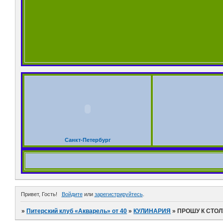
Санкт-Петербург
Привет, Гость!
Войдите
или
зарегистрируйтесь
.
»
Питерский клуб «Акварель» от 40
»
КУЛИНАРИЯ
»
ПРОШУ К СТОЛУ!