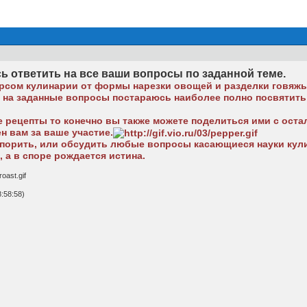
сь ответить на все ваши вопросы по заданной теме.
урсом кулинарии от формы нарезки овощей и разделки говяжье
х на заданные вопросы постараюсь наиболее полно посвятить 
е рецепты то конечно вы также можете поделиться ими с оста
н вам за ваше участие.
спорить, или обсудить любые вопросы касающиеся науки кул
 а в споре рождается истина.
:58:58)