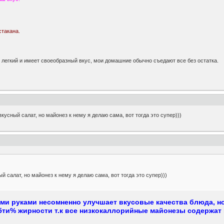
стакана.
 легкий и имеет своеобразный вкус, мои домашние обычно съедают все без остатка.
кусный салат, но майонез к нему я делаю сама, вот тогда это супер)))
й салат, но майонез к нему я делаю сама, вот тогда это супер)))
ими руками несомненно улучшает вкусовые качества блюда, н
55ти% жирности т.к все низкокаллорийные майонезы содержат