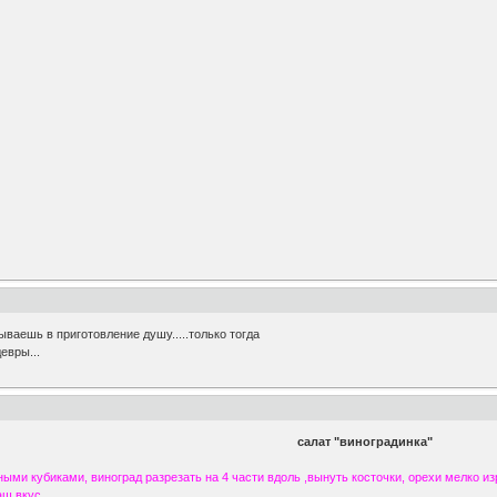
дываешь в приготовление душу.....только тогда
вры...
салат "виноградинка"
ными кубиками, виноград разрезать на 4 части вдоль ,вынуть косточки, орехи мелко и
ш вкус.