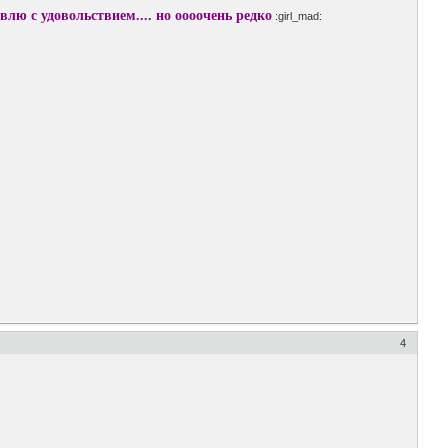
влю с удовольствием.... но оооочень редко
:girl_mad:
4