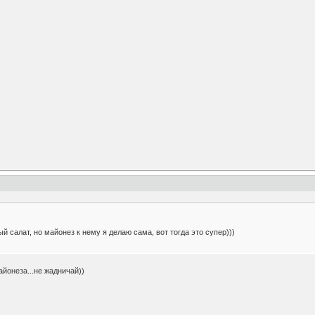
й салат, но майонез к нему я делаю сама, вот тогда это супер)))
йонеза...не жадничай))